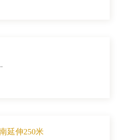
-
延伸250米