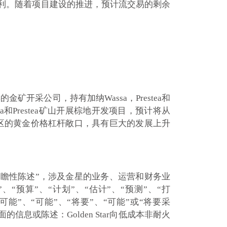
进展顺利。随着项目建设的推进，预计流交易的剩余
金矿开采公司，持有加纳Wassa，Prestea和
ssa和Prestea矿山开展棕地开发项目，预计将从
管辖区的黄金价格杠杆敞口，具有巨大的发展上升
前瞻性陈述”，涉及金星的业务、运营和财务业
预算”、“计划”、“估计”、“预测”、“打
”、“可能”、“将要”、“可能”或“将要采
息或陈述：Golden Star向低成本非耐火