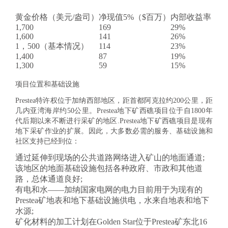
黄金价格（美元/盎司）
净现值
5%
（$百万）
内部收益率
1,700
169
29%
1,600
141
26%
1，500（基本情况）
114
23%
1,400
87
19%
1,300
59
15%
项目位置和基础设施
Prestea特许权位于加纳西部地区，距首都阿克拉约200公里，距
几内亚湾海岸约50公里。Prestea地下矿西礁项目位于自1800年
代后期以来不断进行采矿的地区.Prestea地下矿西礁项目是现有
地下采矿作业的扩展。因此，大多数必需的服务、基础设施和
社区支持已经到位：
通过延伸到现场的公共道路网络进入矿山的地面通道;
该地区的地面基础设施包括各种政府、市政和其他道
路，总体通道良好;
有电和水——加纳国家电网的电力目前用于为现有的
Prestea矿地表和地下基础设施供电，水来自地表和地下
水源;
矿化材料的加工计划在Golden Star位于Prestea矿东北16