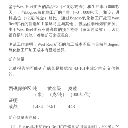
鉴于West Reef矿石的高品位（~10克/吨金）和生产率（800吨/
天），与Bogoso氧化物工厂的产能（~3，000吨/天）和设计进
料品位（<2克/吨金）相比，通过Bogoso氧化物工厂处理West
Reef矿石的首选加工策略将是与其他， 低品位非难熔矿来源。
由于West Reef矿石不是高度的预产抢夺（黄金再吸收），因此
很容易与其他非难熔矿石来源混合。
测试工作表明，West Reef矿石的加工成本不应与目前的Bogoso
氧化物工厂加工成本有显着差异。
矿产储量
此处报告的可能矿产储量是根据NI 43-101中规定的定义估算
的。
西礁保护区
吨
黄金级
奥兹
（米）
（克/吨）
（000年代）
证明
-
-
-
或然
1.434
9.61
443
矿产储量表注释：
（i） Prestea地下矿West Reef矿产储量采用每盎司1，500澳元的