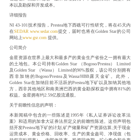
本以及勘探和开发成本。
详细报告
NI 43-101技术报告，Prestea地下西礁可行性研究，将在45天内
在
SEDAR www.sedar.com
提交，届时也将在Golden Star的公司
网站上
www.gsr.com
提供。
公司简介
金星资源在世界上最大和最多产的黄金生产省份之一拥有最大
的土地包。本公司持有Golden Star （Bogoso/Prestea） Limited
及Golden Star （Wassa） Limited的90%股权，该公司分别拥有
西非加纳的Bogoso/Prestea及Wassa/HBB露天金矿。此外，
Golden Star在加纳目前不活跃的Prestea地下矿以及加纳其他地
方，西非其他地区和南美洲巴西的黄金勘探权益中拥有81%的
权益。金星拥有约2.59亿股流通股。
关于前瞻性信息的声明
：
本新闻稿中包含的一些陈述是1995年《私人证券诉讼改革法
案》和适用的加拿大证券法所定义的前瞻性陈述。这些声明包
括开发Prestea地下矿的计划;矿产储量和矿产资源估算;关于现金
运营成本、黄金价格、回收率、生产的黄金盎司、净现值（包