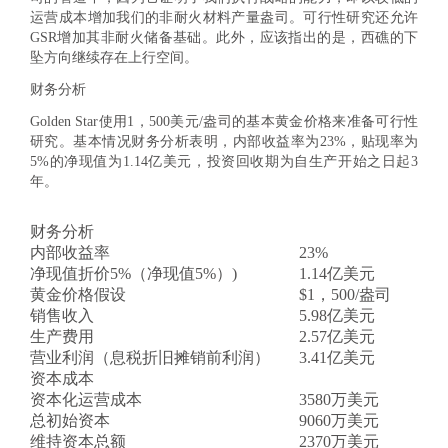
运营成本增加我们的非耐火材料产量盎司。可行性研究还允许
GSR增加其非耐火储备基础。此外，应该指出的是，西礁的下
坠方向继续存在上行空间。
财务分析
Golden Star使用1，500美元/盎司的基本黄金价格来准备可行性
研究。基本情况财务分析表明，内部收益率为23%，贴现率为
5%的净现值为1.14亿美元，投资回收期为自生产开始之日起3
年。
财务分析
内部收益率
23%
净现值折
价5%（净现值
5%）
)
1.14亿美元
黄金价格假设
$1，500/盎司
销售收入
5.98亿美元
生产费用
2.57亿美元
营业利润（息税折旧摊销前利润）
3.41亿美元
资本成本
资本化运营成本
3580万美元
总初始资本
9060万美元
维持资本总额
2370万美元