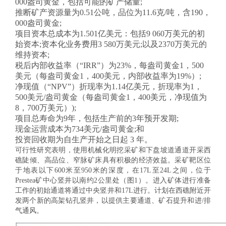
000盎司黄金，包括可能的矿产储量;
推断矿产资源量为0.51公吨，品位为11.6克/吨，含190，
000盎司黄金;
项目资本总成本为1.501亿美元：包括9 060万美元的初
始资本;资本化业务费用3 580万美元;以及2370万美元的
维持资本;
税后内部收益率（“IRR”）为23%，每盎司黄金1，500
美元（每盎司黄金1，400美元，内部收益率为19%）;
净现值（“NPV”）折现率为1.14亿美元，折现率为1，
500美元/盎司黄金（每盎司黄金1，400美元，净现值为
8，700万美元）);
项目总寿命为9年，包括生产前的3年预开发期;
现金运营成本为734美元/盎司黄金;和
投资回收期为自生产开始之日起 3 年。
可行性研究表明，使用机械化明挖采矿和下盘坡道通道开采西
礁陡倾、高品位、窄脉矿床具有积极的经济效益。采矿靶区位
于地表以下600米至950米的深度，在17L至24L之间，位于
Prestea矿中心竖井以南约2公里处（图1）。进入矿体进行准备
工作的初始通道将通过中央竖井和17L进行。计划在西礁附近开
发两个新的高架钻孔竖井，以提供主要通道、矿石提升和进/排
气通风。