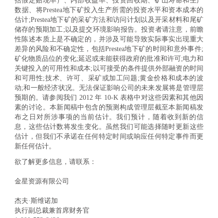
括假定贴现率）、内部收益率、投资回收期、矿山寿命和生产
数据、将Prestea地下矿投入生产所需的投资水平和资本成本的
估计;Prestea地下矿的采矿方法和访问计划以及开采材料和尾矿
储存的预期加工;以及提交环境影响报告。投资者请注意，前瞻
性陈述本质上是不确定的，并涉及可能导致实际事实出现重大
差异的风险和不确定性，包括Prestea地下矿的时间和意外事件;
矿化物质品位的变化;延迟或未能获得政府的批准和许可;电力和
关键投入的可用性和成本;以可接受的条件提供外部融资的时间
和可用性;技术、许可、采矿或加工问题;黄金价格和成本的波
动;和一般经济状况。无法保证影响公司的未来发展将是管理层
预期的。请参阅我们 2012 年 10-K 表格中对这些因素和其他因
素的讨论。本新闻稿中包含的预测构成管理层截至本新闻稿发
布之日对所涉事项的当前估计。我们预计，随着收到新的信
息，这些估计数将发生变化。虽然我们可能选择随时更新这些
估计，但我们不承诺在任何特定时间或响应任何特定事件而更
新任何估计。
欲了解更多信息，请联系：
金星资源有限公司
杰夫·斯维诺加
执行副总裁兼首席财务官