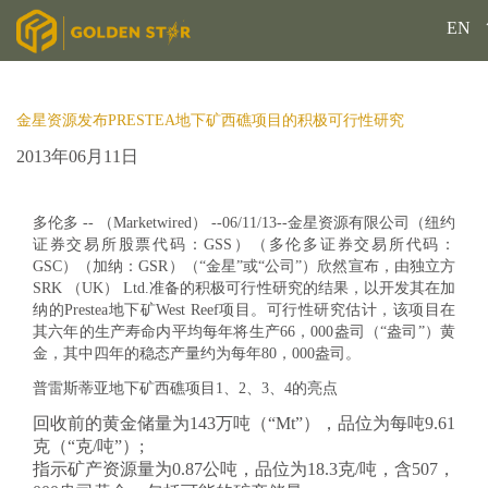
EN
金星资源发布PRESTEA地下矿西礁项目的积极可行性研究
2013年06月11日
多伦多 -- （Marketwired） --06/11/13--金星资源有限公司（纽约
证券交易所股票代码：GSS）（多伦多证券交易所代码：
GSC）（加纳：GSR）（“金星”或“公司”）欣然宣布，由独立方
SRK （UK） Ltd.准备的积极可行性研究的结果，以开发其在加
纳的Prestea地下矿West Reef项目。可行性研究估计，该项目在
其六年的生产寿命内平均每年将生产66，000盎司（“盎司”）黄
金，其中四年的稳态产量约为每年80，000盎司。
普雷斯蒂亚地下矿西礁项目1
、
2、3、4
的亮点
回收前的黄金储量为143万吨（“Mt”），品位为每吨9.61
克（“克/吨”）;
指示矿产资源量为0.87公吨，品位为18.3克/吨，含507，