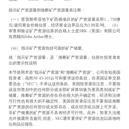
指示矿产资源量和推断矿产资源量表注释：
（一）普雷斯蒂亚地下矿西礁项目的矿产资源量采用1，750澳
元/盎司黄金价格估算，经济黄金边界品位为3.08克/吨。 （ii）
审查和验证矿产资源估算的合格人士是SRK（英国）有限公司
首席顾问John Arthur博士。
（iii） 指示矿产资源包括可能的矿产储量。
就「指示矿产资源量」及「推断矿产资源量」估算向投资者发
出的警示性说明
本节使用术语“指示矿产资源”和“推断矿产资源”。公司告知美国
投资者，虽然NI 43-101认可和要求这些条款，但美国证券交易
委员会（“SEC”）不承认这些条款。美国投资者应注意，不要假
设这些类别中的任何部分或全部矿床将转换为更高类别或矿产
储量。推断矿产资源的存在存在很大的不确定性，经济和法律
可行性也有很大的不确定性。美国投资者应注意不要假设推断
矿产资源的任何部分或全部存在，或在经济或法律上可开采。
非矿产储量的矿产资源不具有经济可行性。此外，加拿大法规
允许披露所含盎司;但是，SEC通常要求矿产资源信息以就地吨
位和品位报告。