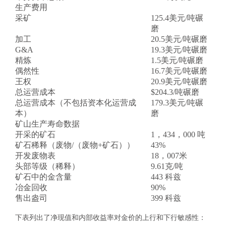
生产费用
采矿
125.4美元/吨碾
磨
加工
20.5美元/吨碾磨
G&A
19.3美元/吨碾磨
精炼
1.5美元/吨碾磨
偶然性
16.7美元/吨碾磨
王权
20.9美元/吨碾磨
总运营成本
$204.3/吨碾磨
总运营成本（不包括资本化运营成
179.3美元/吨碾
本）
磨
矿山生产寿命数据
开采的矿石
1，434，000 吨
矿石稀释（废物/（废物+矿石））
43%
开发废物表
18，007米
头部等级（稀释）
9.61克/吨
矿石中的金含量
443 科兹
冶金回收
90%
售出盎司
399 科兹
下表列出了净现值和内部收益率对金价的上行和下行敏感性：