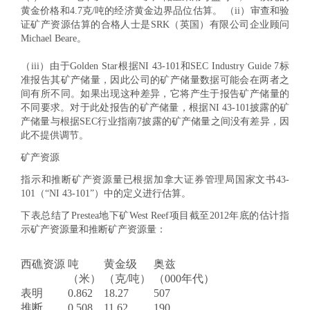
黄金价格和4.7克/吨的经济黄金边界品位估算。 （ii）审查和验
证矿产资源估算的合格人士是SRK（英国）有限公司企业顾问
Michael Beare。
（iii）由于Golden Star根据NI 43-101和SEC Industry Guide 7标
准报告其矿产储量，因此公司的矿产储量数据可能会在两者之
间有所不同。如果出现这种差异，它将产生于报告矿产储量的
不同要求。对于此处报告的矿产储量，根据NI 43-101披露的矿
产储量与根据SEC行业指南7披露的矿产储量之间没有差异，因
此不提供调节。
矿产资源
指示和推断矿产资源量已根据加拿大证券管理局国家文书43-
101（“NI 43-101”）中的定义进行估算。
下表总结了Prestea地下矿West Reef项目截至2012年底的估计指
示矿产资源量和推断矿产资源量：
西礁资源
吨
黄金级
奥兹
（米）
（克/吨）
（000年代）
表明
0.862
18.27
507
推断
0.508
11.62
190