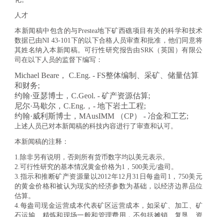
人才
本新闻稿中包含的与Prestea地下矿西礁项目有关的科学和技术
数据已由NI 43-101下的以下合格人员审查和批准，他们同意将
其姓名纳入本新闻稿。可行性研究报告由SRK（英国）有限公
司在以下人员的监督下编写：
Michael Beare， C.Eng. - FS整体编制、采矿、储量估算
和财务;
约翰·亚瑟博士，C.Geol. - 矿产资源估算;
尼尔·马歇尔，C.Eng.，- 地下岩土工程;
约翰·威利斯博士，MAusIMM （CP） - 冶金和工艺;
上述人员已对本新闻稿的科技内容进行了审查和认可。
本新闻稿的注释：
1.
除非另有说明，否则所有货币数字均以美元表示。
2.
可行性研究的基本情况黄金价格为1，500美元/盎司。
3.
指示和推断矿产资源量以2012年12月31日每盎司1，750美元
的黄金价格和被认为现实的经济参数为基础，以经济边界品位
估算。
4.
每盎司现金运营成本代表矿区运营成本，如采矿、加工、矿
石运输、精炼和现场一般和管理费用，不包括摊销、复垦、资