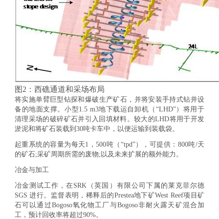
图2：西礁通道和采场布局
将实施单臂巨型钻探和爆破生产矿石，并将安装手持式钻井设
备的地面支撑。小型1.5 m
3
地下载运自卸机（“LHD”）将用于
清理采场的破碎矿石并引入回填材料。较大的LHD将用于开发
淤泥和将矿石装载到30吨卡车中，以便运输到装载袋。
起重系统的容量为每天1，500吨（“tpd”），可提供：800吨/天
的矿石;采矿周期所需的废物;以及未来扩展的额外能力。
冶金与加工
冶金测试工作，在SRK（英国）有限公司下属的莱克菲尔德
SGS 进行。监督表明，稀释后的Prestea地下矿West Reef项目矿
石可以通过Bogoso氧化物工厂与Bogoso非耐火露天矿混合加
工，预计回收率将超过90%。