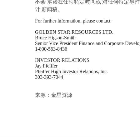
不会 承诺在任何特定时间或 对任何特定事
计 新闻稿。
For further information, please contact:

GOLDEN STAR RESOURCES LTD.

Bruce Higson-Smith

Senior Vice President Finance and Corporate Develo
1-800-553-8436

INVESTOR RELATIONS

Jay Pfeiffer

Pfeiffer High Investor Relations, Inc.

303-393-7044

来源：金星资源