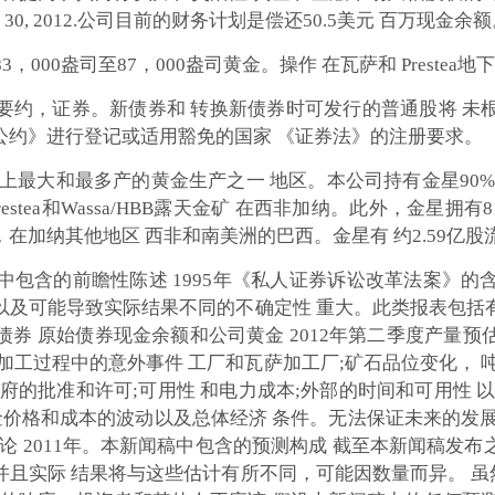
30, 2012.公司目前的财务计划是偿还50.5美元 百万现金余
，000盎司至87，000盎司黄金。操作 在瓦萨和 Preste
要约，证券。新债券和 转换新债券时可发行的普通股将 未
公约》进行登记或适用豁免的国家 《证券法》的注册要求。
上最大和最多产的黄金生产之一 地区。本公司持有金星90%
estea和Wassa/HBB露天金矿 在西非加纳。此外，金星拥有
在加纳其他地区 西非和南美洲的巴西。金星有 约2.59亿股
中包含的前瞻性陈述 1995年《私人证券诉讼改革法案》的
以及可能导致实际结果不同的不确定性 重大。此类报表包括
券 原始债券现金余额和公司黄金 2012年第二季度产量预
加工过程中的意外事件 工厂和瓦萨加工厂;矿石品位变化， 
府的批准和许可;可用性 和电力成本;外部的时间和可用性 
金价格和成本的波动以及总体经济 条件。无法保证未来的发展
的讨论 2011年。本新闻稿中包含的预测构成 截至本新闻稿发
并且实际 结果将与这些估计有所不同，可能因数量而异。 