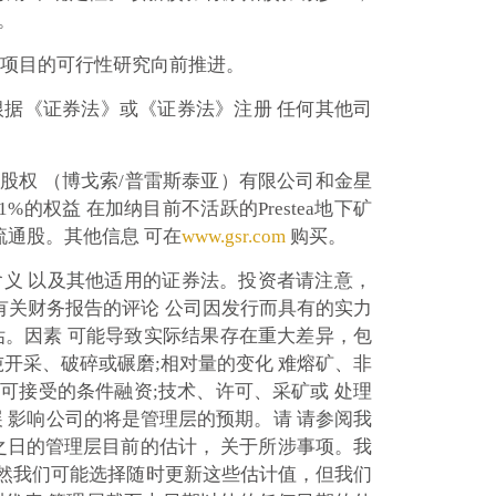
额。
a地下项目的可行性研究向前推进。
根据《证券法》或《证券法》注册 任何其他司
股权 （博戈索/普雷斯泰亚）有限公司和金星
81%的权益 在加纳目前不活跃的Prestea地下矿
流通股。其他信息 可在
www.gsr.com
购买。
含义 以及其他适用的证券法。投资者请注意，
有关财务报告的评论 公司因发行而具有的实力
估。因素 可能导致实际结果存在重大差异，包
吨开采、破碎或碾磨;相对量的变化 难熔矿、非
以可接受的条件融资;技术、许可、采矿或 处理
 影响公司的将是管理层的预期。请 请参阅我
布之日的管理层目前的估计， 关于所涉事项。我
虽然我们可能选择随时更新这些估计值，但我们