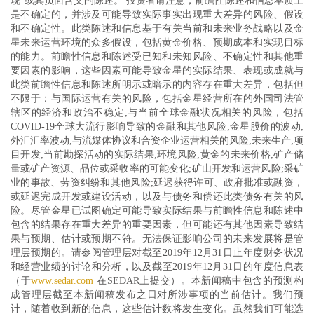
现”或其负面含义的陈述。 投资者请注意，前瞻性陈述和信息本质上
是不确定的，并涉及可能导致实际事实出现重大差异的风险、假设
和不确定性。此类陈述和信息基于有关当前和未来业务战略以及金
星未来运营环境的众多假设，包括黄金价格、预期成本和实现目标
的能力。前瞻性信息和陈述受已知和未知风险、不确定性和其他重
要因素的影响，这些因素可能导致金星的实际结果、表现或成就与
此类前瞻性信息和陈述所明示或暗示的内容存在重大差异，包括但
不限于：与国际运营有关的风险，包括金星经营所在的外国司法管
辖区的经济和政治不稳定;与当前全球金融状况相关的风险，包括
COVID-19全球大流行影响导致的金融和其他风险;金星股价的波动;
外汇汇率波动;与流媒体协议和合资企业运营相关的风险;未来生产;项
目开发;当前勘探活动的实际结果;环境风险;黄金的未来价格;矿产储
量或矿产资源、品位或采收率的可能变化;矿山开发和运营风险;采矿
业的事故、劳资纠纷和其他风险;延迟获得许可、政府批准或融资，
或延迟完成开发或建设活动，以及与债务和偿还此类债务有关的风
险。尽管金星已试图确定可能导致实际结果与前瞻性信息和陈述中
包含的结果存在重大差异的重要因素，但可能还有其他因素导致结
果与预期、估计或预期不符。无法保证影响公司的未来发展将是管
理层预期的。请参阅管理层对截至2019年12月31日止年度财务状况
和经营业绩的讨论和分析，以及截至2019年12月31日的年度信息表
（于
www.sedar.com
在SEDAR上提交）。本新闻稿中包含的预测构
成管理层截至本新闻稿发布之日对所涉事项的当前估计。我们预
计，随着收到新的信息，这些估计数将发生变化。虽然我们可能选