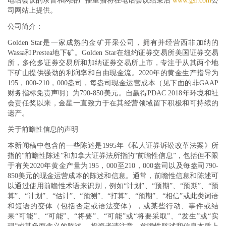
电话会议的录音和网络广播重播将在电话会议结束后
www.gsr.com
公
司网站上提供。
公司简介：
Golden Star是一家成熟的金矿开采公司，拥有并经营西非加纳的
Wassa和Prestea地下矿。Golden Star在纽约证券交易所美国证券交易
所，多伦多证券交易所和加纳证券交易所上市，专注于从其两个地
下矿山提供强劲的利润率和自由现金流。2020年的黄金生产指导为
195，000-210，000盎司，每盎司现金运营成本（见下面的非GAAP
财务指标免责声明）为790-850美元。自赢得PDAC 2018年环境和社
会责任奖以来，金星一直致力于在其经营领域留下积极和可持续的
遗产。
关于前瞻性信息的声明
本新闻稿中包含的一些陈述是1995年《私人证券诉讼改革法案》所
指的“前瞻性陈述”和加拿大证券法所指的“前瞻性信息”，包括但不限
于有关2020年黄金产量为195，000至210，000盎司以及每盎司790-
850美元的现金运营成本的陈述和信息。通常，前瞻性信息和陈述可
以通过使用前瞻性术语来识别，例如“计划”、“预期”、“预期”、“预
算”、“计划”、“估计”、“预测”、“打算”、“预期”、“相信”或此类词语
和短语的变体（包括否定或语法变体），或某些行动、事件或结
果“可能”、“可能”、“将要”、“可能”或“将要采取”、“发生”或“实