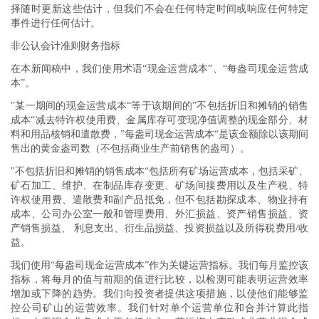
择随时更新这些估计，但我们不会在任何特定时间或响应任何特定
事件进行任何估计。
非公认会计准则财务指标
在本新闻稿中，我们使用术语“现金运营成本”、“
每盎司现金运营成
本
”。
"某一期间的现金运营成本“等于该期间的”
不包括折旧和摊
销的销售
成本“减去特许权使用费、金属库存可变现净值调整的现金部分、材
料和用品核销和遣散费，”每盎司
现金运营成本
“是该金额除以该期间
售出的黄金盎司数（不包括商业生产前销售的
盎司
）。
"不包括
折旧和摊销的销售
成本“包括所有矿场运营成本，包括采矿、
矿石加工、维护、在制品库存变更、矿场间接费用以及生产税、特
许权使用费、遣散费和副产品抵免，但不包括勘探成本、物业持有
成本、公司办公室一般和管理费用、外汇损益、资产销售损益、资
产销售损益、 利息支出、衍生品损益、投资损益以及所得税费用/收
益。
我们使用“
每盎司现金运营成本
”作为关键运营指标。我们每月监控该
指标，将每月的值与前期的值进行比较，以检测可能表明运营效率
增加或下降的趋势。我们向投资者提供这项措施，以使他们能够监
控公司矿山的运营效率。我们针对单个运营单位和合并计算此指