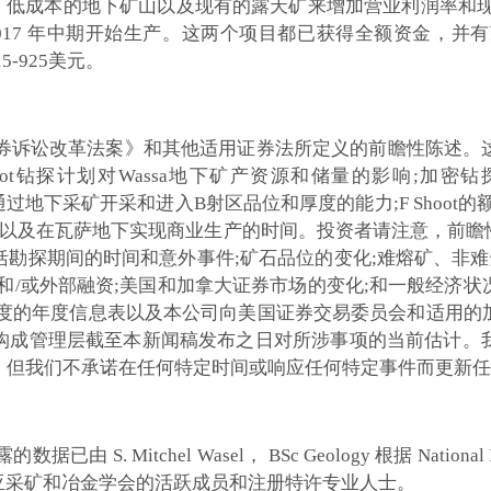
本的地下矿山以及现有的露天矿来增加营业利润率和现金流。Wassa
 预计将于 2017 年中期开始生产。这两个项目都已获得全额资
5-925美元。
证券诉讼改革法案》和其他适用证券法所定义的前瞻性陈述
Shoot钻探计划对Wassa地下矿产资源和储量的影响;加
性;通过地下采矿开采和进入B射区品位和厚度的能力;F Sho
;以及在瓦萨地下实现商业生产的时间。投资者请注意，前
勘探期间的时间和意外事件;矿石品位的变化;难熔矿、非难
和/或外部融资;美国和加拿大证券市场的变化;和一般经济
日止年度的年度信息表以及本公司向美国证券交易委员会和适用
构成管理层截至本新闻稿发布之日对所涉事项的当前估计。
，但我们不承诺在任何特定时间或响应任何特定事件而更新任
itchel Wasel， BSc Geology 根据 National I
大拉西亚采矿和冶金学会的活跃成员和注册特许专业人士。