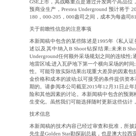
GSE上市，其战略重点是通过开发两个高品位，低成
预商业生产，Prestea Underground
180，000-205，000盎司之间，成本为每盎司81
关于前瞻性信息的注意事项
本新闻稿中包含的某些陈述是1995年《私人
述以及其中纳入B Shoot钻探结果;未来B 
Underground任何额外采场规划之间的连续
地雷区域;进入瓦萨地下第一个横向采场的时间
性。可能导致实际结果出现重大差异的因素包括
金价格和成本的波动;以可接受的条件提供资本
期的。请参阅本公司截至2015年12月31
险和其他因素的讨论。本新闻稿中包含的预测
生变化。虽然我们可能选择随时更新这些估计
技术信息
本新闻稿的技术内容已经过审查和批准，所披露的数据已由 S. M
先生是Golden Star勘探副总裁，也是澳