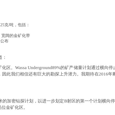
4.25克/吨，包括：
位、宽阔的金矿化带
度公布
论道：
。Wassa Underground89%的矿产储量计划通过横
因此我们相信还有巨大的勘探上升潜力。我期待在2016年剩
项6，800米的加密钻探计划，以进一步划定B射区的第一个计划横
品位金矿化区。