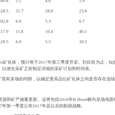
280.8
5.2
4.6
1.9
328.5
31.7
28.0
23.8
302.8
6.0
5.3
6.7
317.9
11.8
10.4
40.1
328.5
6.0
5.3
39.5
oot矿化体，预计将于2017年第三季度开采。到目前为止
息，以便在采矿之前制定详细的采矿计划和时间表。
了现有采场的间隙，以确定更高品位矿化体之间是否存在连续
布矿产资源和矿产储量更新。这将包括2016年B Shoot横向采场地
7年第一季度公布2017年及以后的勘探战略。