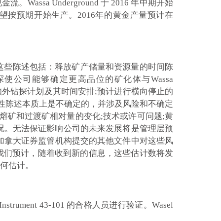
 Underground 于 2016 年中期开始
金，并有望按预期开始生产。2016年的黄金产量预计在
。这些陈述包括：释放矿产储量和资源量的时间陈
密钻探使公司能够确定更高品位的矿化体与Wassa
ot的额外钻探计划及其时间安排;预计进行横向停止的
瞻性陈述本质上是不确定的，并涉及风险和不确定
熔矿和过渡矿相对量的变化;技术或许可问题;黄
状况。无法保证影响公司的未来发展将是管理层预
的加拿大证券监管机构提交的其他文件中对这些风
我们预计，随着收到新的信息，这些估计数将发
何估计。
nstrument 43-101 的合格人员进行验证。Wasel