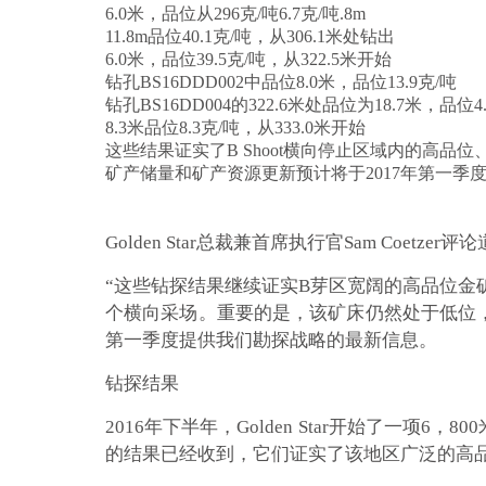
6.0米，品位从296克/吨6.7克/吨.8m
11.8m品位40.1克/吨，从306.1米处钻出
6.0米，品位39.5克/吨，从322.5米开始
钻孔BS16DDD002中品位8.0米，品位13.9克/吨
钻孔BS16DD004的322.6米处品位为18.7米，品位
8.3米品位8.3克/吨，从333.0米开始
这些结果证实了B Shoot横向停止区域内的高品
矿产储量和矿产资源更新预计将于2017年第一季
Golden Star总裁兼首席执行官Sam Coetzer评
“这些钻探结果继续证实B芽区宽阔的高品位金矿化区
个横向采场。重要的是，该矿床仍然处于低位，
第一季度提供我们勘探战略的最新信息。
钻探结果
2016年下半年，Golden Star开始了一
的结果已经收到，它们证实了该地区广泛的高