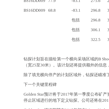
BS16DD009
77.9
-83.1
275.6
BS16DD009
68.8
-83.1
296.8
包括
296.8
包括
306.1
包括
322.5
钻探计划旨在描绘第一个横向采场区域的B Sh
（宽25至30米）。该计划还将提供额外的信
除了填充横向停产的计划区域外，钻探还瞄准
下一个关键里程碑
Golden Star预计将于2017年第一季度公
停止区域进行的地下定义钻探。公司还将在201