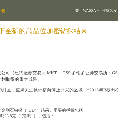
关于WASSA
可持续发
SA地下金矿的高品位加密钻探结果
有限公司（纽约证券交易所 MKT： GSS;多伦多证券交易所：GSC
计划取得的重大成果。
的高品位B射区，重点关注预计横向停止开采的区域（“2016年B枝
前九个金刚石钻探（“DD”）结果。重要的拦截包括：
每吨23.8克（“克/吨”），包括：