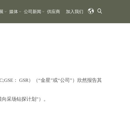
展
媒体
公司新闻
供应商
加入我们
;GSE： GSR）（“金星”或“公司”）欣然报告其
田横向采场钻探计划”）。