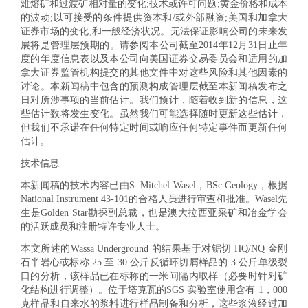
难熔矿和过渡矿相对量的变化;技术或许可问题;黄金价格和成本
的波动;以可接受的条件提供资本和/或外部融资;美国和加拿大
证券市场的变化;和一般经济状况。无法保证影响公司的未来发
展将是管理层预期的。请参阅本公司截至2014年12月31日止年
度的年度信息表以及本公司向美国证券交易委员会和适用的加
拿大证券监管机构提交的其他文件中对这些风险和其他因素的
讨论。本新闻稿中包含的预测构成管理层截至本新闻稿发布之
日对所涉事项的当前估计。我们预计，随着收到新的信息，这
些估计数将发生变化。虽然我们可能选择随时更新这些估计，
但我们不承诺在任何特定时间或响应任何特定事件而更新任何
估计。
技术信息
本新闻稿的技术内容已由S. Mitchel Wasel，BSc Geology，根据
National Instrument 43-101的合格人员进行审查和批准。Wasel先
生是Golden Star勘探副总裁，也是澳大拉西亚采矿和冶金学会
的活跃成员和注册特许专业人士。
本文所述的Wassa Underground 的结果基于对锯切 HQ/NQ 金刚
石半岩心或标称 25 至 30 公斤反循环切屑样品的 3 公斤单级裂
口的分析，该样品已在标称的一米间隔内取样（必要时针对矿
化结构进行调整）。位于塔克瓦的SGS 实验室使用含有 1，000
克样品和自来水的浆料进行样品制备和分析，这些浆液经过加