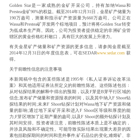
Golden Star是一家成熟的金矿开采公司，持有加纳Wassa和
Prestea金矿90%的权益。截至2014年12月31日，金星矿产储量为
190万盎司，测量和指示矿产资源量为660万盎司。公司正在
Wassa和Prestea矿开发两个棕地项目，预计将将Golden Star转变
为低成本生产商。因此，公司为投资者提供稳定的非洲矿业管
辖区的黄金价格杠杆敞口，具有巨大的发展上升潜力。
有关金星矿产储量和矿产资源的更多信息，请参阅金星截至
2014年12月31日的年度信息表，可在SEDAR
www.sedar.com
获
得。
关于前瞻性信息的注意事项
本新闻稿中包含的某些陈述是1995年《私人证券诉讼改革法
案》和其他适用证券法所定义的前瞻性陈述。这些陈述包括：
从对钻探结果的解释中得出的预期，以及F芽是B芽平行区域的
信念;发布矿产储量和资源报表的时间，以及其中纳入F Shoot钻
探结果的时间;未来F Shoot钻探计划对Wassa地下矿产资源和储
量的影响;通过地下采矿开采和进入F Shoot区等级和厚度的能
力;F芽区增加了近期产量的盎司;以及F Shoot的额外钻探计划及
其时间安排。投资者请注意，前瞻性陈述本质上是不确定的，
并涉及风险和不确定性。可能导致实际结果出现重大差异的因
素包括勘探期间的时间和意外事件;矿石品位的变化;难熔矿、非