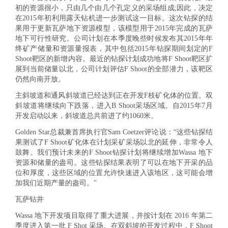
初的资源很小，只由几个由几个孔定义的采场组成;因此，决定
在2015年初利用露天钻机进一步测试这一目标。这次钻探的结
果用于更新瓦萨地下资源模型，该模型用于2015年完成的瓦萨
地下可行性研究。公司计划在本季度晚些时候发布其2015年年
终矿产储量和资源量报表，其中包括2015年钻探期间划定的F
Shoot靶区的新增内容。最近的钻探计划成功地将F Shoot靶区扩
展到当前储量以北，公司计划评估F Shoot的全部潜力，该靶区
仍然向南开放。
主斜坡道和通风斜坡道已经达到正在开发F枝矿化体的位置。双
斜坡道将继续向下跌落，进入B Shoot采场区域。自2015年7月
开发启动以来，斜坡道总共前进了约1060米。
Golden Star总裁兼首席执行官Sam Coetzer评论说：“
这些钻探结
果测试了F Shoot矿化体在计划采矿采场以北的延伸，非常令人
鼓舞。我们预计未来的F Shoot钻探计划将继续增加Wassa 地下
资源和储量的盎司。这些钻探结果表明了可以在地下开采的品
位和厚度，这些区域的位置允许快速进入该地区，这可能会增
加我们近期产量的
盎司。
"
瓦萨钻井
Wassa 地下开发项目取得了重大进展，并按计划在 2016 年第二
季度进入第一批 F Shot 采场。在双斜坡的开发过程中，F Shoot