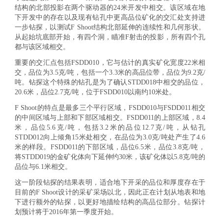
结构的北部投影在两个驱动器的24米开发中相交。该区域在地
下开发中的存在以及现有钻孔中更高品位矿化的交汇处支持进
一步钻探，以测试F Shoot结构北部延伸的连续性和几何形状。
从起始坑底部开始，有四个洞，瞄准F射击的投影，所有四个孔
都与该区域相交。
重要的交汇点包括FSDD010，它与估计的真实矿化宽度22米相
交，品位为3.5克/吨，包括一个3.3米的高品位带，品位为9.2克/
吨。钻探这个特殊的钻孔是为了确认STDD018中相交的品位，
20.6米，品位2.7克/吨，位于FSDD010以南约10米处。
F Shoot的特点是最多三个平行区域，FSDD010与FSDD011相交
的中间区域与上部和下部区域相交。FSDD011的上部区域，8.4
米，品位5.6克/吨，包括3.2米的品位12.7克/吨，从钻孔
STDD012向上倾角15米处相交，在品位为3.0克/吨处产生了4.6
米的样段。FSDD011的下部区域，品位6.5米，品位3.8克/吨，
将STDD019的金矿化体向下延伸约30米，该矿化体以5.8克/吨的
品位与6.1米相交。
这一阶段钻探的结果表明，适合地下开采的品位和厚度存在于
目前的F Shoot设计的采矿采场以北，因此正在计划从地表和地
下进行额外的钻探，以更好地描绘结构的高品位部分。钻探计
划预计将于2016年第一季度开始。