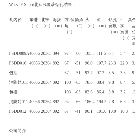
Wassa F Shoot北延线显著钻孔结果：
孔内径
东进
北宁
海拔
方位
倾角
从
至
钻孔
~ 真
（m）
（m）
（m）
角
（°）
（m）
（m）
宽度
实
（°）
（m）
宽度
（m）
/
FSDD009A
40056
20363
894
97
-60
105.5
111.6
6.1
5.4
2
FSDD010
40056
20364
892
67
-51
90.0
107.7
23.3
22.0
3
包括
67
-51
93.7
97.2
3.5
3.3
9
消防处011
40056
20364
892
103
-63
78.6
88.4
9.8
8.4
5
包括
103
-63
82.6
86.4
3.8
3.2
1
消防处011
40056
20364
892
94
-66
186.4
194.2
7.8
6.5
3
FSDD012
40056
20364
892
67
-41
90.1
101.0
10.9
10.8
1
公司简介：