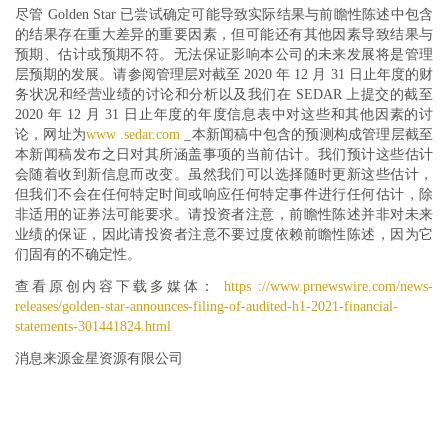
尽管 Golden Star 已尝试确定可能导致实际结果与前瞻性陈述中包含
的结果存在重大差异的重要因素，但可能还有其他因素导致结果与
预期、估计或预期不符。无法保证影响本公司的未来发展将是管理
层预期的发展。请参阅管理层对截至 2020 年 12 月 31 日止年度的财
务状况和经营业绩的讨论和分析以及我们在 SEDAR 上提交的截至
2020 年 12 月 31 日止年度的年度信息表中对这些和其他因素的讨
论，网址为
www .sedar.com
_本新闻稿中包含的预测构成管理层截至
本新闻稿发布之日对其所涵盖事项的当前估计。我们预计这些估计
会随着收到新信息而改变。虽然我们可以选择随时更新这些估计，
但我们不会在任何特定时间或响应任何特定事件进行任何估计，除
非适用的证券法可能要求。请投资者注意，前瞻性陈述并非对未来
业绩的保证，因此请投资者注意不要过度依赖前瞻性陈述，因为它
们固有的不确定性。
查看原创内容下载多媒体：
https ://www.prnewswire.com/news-
releases/golden-star-announces-filing-of-audited-h1-2021-financial-
statements-301441824.html
消息来源金星资源有限公司