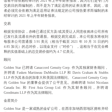
读者不得依赖经审计的 2021 年上半年财务报表，因为它们是专门为
交易目的而编制的，而不是为了满足适用的证券法要求。因此，读
者必须完全依赖为满足适用证券法规定的公司报告要求而编制的未
经审计的 2021 年上半年财务报表。
交易
根据安排协议，赤峰已通过买方及/或其受让人同意收购本公司所有
已发行及流通在外的普通股。根据交易完成后，本公司股东将收到
每股本公司普通股 3.91 美元（相当于截至 2021 年 10 月 31 日的约
4.85 加元）的总对价，以现金支付（“对价”） ，这相当于在完全稀
释的实值基础上的总交易价值约为 4.7 亿美元。
顾问
Golden Star 已聘请 Canaccord Genuity Corp. 作为其独家财务顾问，
并聘请 Fasken Martineau DuMoulin LLP 和 Davis Graham & Stubbs
LLP 作为其各自的加拿大和美国法律顾问。 Canaccord Genuity Corp.
向 Golden Star 的董事会提供了公平意见。赤峰聘请 Stifel Nicolaus
Canada Inc. 和 First Asia Group Ltd. 作为其财务顾问，并聘请
Goodmans LLP 作为其法律顾问。
金星简介
Golden Star 是一家成熟的金矿公司，在西非加纳西部地区拥有并经