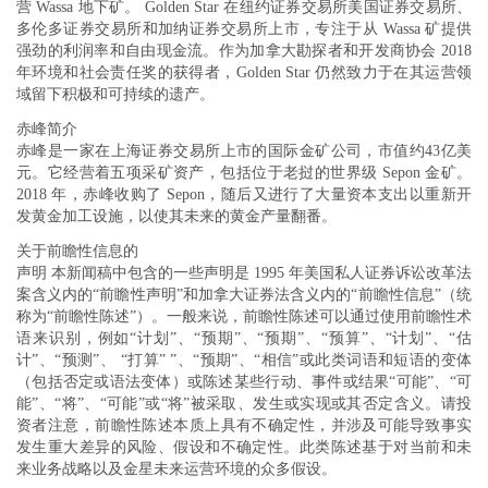
营 Wassa 地下矿。 Golden Star 在纽约证券交易所美国证券交易所、
多伦多证券交易所和加纳证券交易所上市，专注于从 Wassa 矿提供
强劲的利润率和自由现金流。作为加拿大勘探者和开发商协会 2018
年环境和社会责任奖的获得者，Golden Star 仍然致力于在其运营领
域留下积极和可持续的遗产。
赤峰简介
赤峰是一家在上海证券交易所上市的国际金矿公司，市值约43亿美
元。它经营着五项采矿资产，包括位于老挝的世界级 Sepon 金矿。
2018 年，赤峰收购了 Sepon，随后又进行了大量资本支出以重新开
发黄金加工设施，以使其未来的黄金产量翻番。
关于前瞻性信息的
声明 本新闻稿中包含的一些声明是 1995 年美国私人证券诉讼改革法
案含义内的“前瞻性声明”和加拿大证券法含义内的“前瞻性信息”（统
称为“前瞻性陈述”）。一般来说，前瞻性陈述可以通过使用前瞻性术
语来识别，例如“计划”、“预期”、“预期”、“预算”、“计划”、“估
计”、“预测”、 “打算” ”、“预期”、“相信”或此类词语和短语的变体
（包括否定或语法变体）或陈述某些行动、事件或结果“可能”、“可
能”、“将”、“可能”或“将”被采取、发生或实现或其否定含义。请投
资者注意，前瞻性陈述本质上具有不确定性，并涉及可能导致事实
发生重大差异的风险、假设和不确定性。此类陈述基于对当前和未
来业务战略以及金星未来运营环境的众多假设。