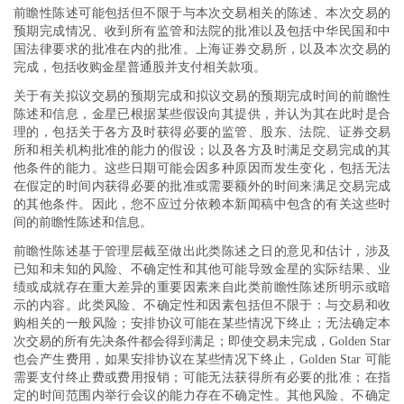
前瞻性陈述可能包括但不限于与本次交易相关的陈述、本次交易的
预期完成情况、收到所有监管和法院的批准以及包括中华民国和中
国法律要求的批准在内的批准。上海证券交易所，以及本次交易的
完成，包括收购金星普通股并支付相关款项。
关于有关拟议交易的预期完成和拟议交易的预期完成时间的前瞻性
陈述和信息，金星已根据某些假设向其提供，并认为其在此时是合
理的，包括关于各方及时获得必要的监管、股东、法院、证券交易
所和相关机构批准的能力的假设；以及各方及时满足交易完成的其
他条件的能力。这些日期可能会因多种原因而发生变化，包括无法
在假定的时间内获得必要的批准或需要额外的时间来满足交易完成
的其他条件。因此，您不应过分依赖本新闻稿中包含的有关这些时
间的前瞻性陈述和信息。
前瞻性陈述基于管理层截至做出此类陈述之日的意见和估计，涉及
已知和未知的风险、不确定性和其他可能导致金星的实际结果、业
绩或成就存在重大差异的重要因素来自此类前瞻性陈述所明示或暗
示的内容。此类风险、不确定性和因素包括但不限于：与交易和收
购相关的一般风险；安排协议可能在某些情况下终止；无法确定本
次交易的所有先决条件都会得到满足；即使交易未完成，Golden Star
也会产生费用，如果安排协议在某些情况下终止，Golden Star 可能
需要支付终止费或费用报销；可能无法获得所有必要的批准；在指
定的时间范围内举行会议的能力存在不确定性。其他风险、不确定