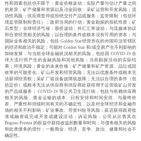
性和因素包括但不限于：黄金价格波动；实际产量与估计产量之间
的差异；矿产储量和资源以及冶金回收；采矿运营和开发风险；流
动性风险；供应商暂停或拒绝交付产品或服务；监管限制（包括环
境监管限制和责任）；政府当局的行动；黄金勘探的投机性质；矿
石类型；全球经济气候；股价波动；外汇汇率波动；与流媒体协议
和合资经营相关的风险；以合理的条件或根本没有可用的资本；与
国际业务相关的风险，包括 Golden Star经营所在的外国司法管辖区
的经济和政治不稳定；可能对 Golden Star 和/或交易产生不利影响的
加纳发展；与当前全球金融状况相关的风险，包括因 COVID-19 全
球大流行而产生的金融风险和其他风险；当前勘探活动的实际结
果；环境风险；黄金的未来价格；矿产储量和矿产资源、品位或回
收率的可能变化；矿山开发和经营风险；无法以优惠条件或根本无
法获得经营权；采矿厂或设备故障或故障；无法以合理的条件（包
括定价）或根本无法从供应商和供应商处获得用于运营或矿山开发
的产品或服务； COVID-19 等公共卫生流行病，包括与依赖供应商
相关的风险、黄金运输的成本、日程安排和时间安排、与最终价
差、严重性和持续时间有关的不确定性，以及对全球经济和金融市
场的相关不利影响；矿业事故、劳资纠纷等风险；延迟获得政府批
准或融资或完成开发或建设活动；诉讼风险；公司从出售其在
Bogoso-Prestea 的权益中获得收益的数量和时间；与债务相关的风险
和此类债务的偿付；一般商业、经济、竞争、政治、健康和社会不
确定性。