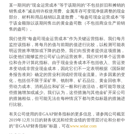
某一期间的“现金运营成本”等于该期间的“不包括折旧和摊销的
销售成本”减去特许权使用费、金属库存可变现净值调整的现金
部分、材料和用品核销以及遣散费，“每盎司现金运营成本”等
于该金额除以该期间售出的黄金盎司数（不包括商业生产前销
售的盎司）。
我们使用“每盎司现金运营成本”作为关键运营指标。我们每月
监控该指标，将每月的值与前期的值进行比较，以检测可能表
明运营效率增加或下降的趋势。我们向投资者提供这项措施，
以使他们能够监控公司矿山的运营效率。我们针对单个运营单
位和合并计算此指标。由于现金业务成本不包括收入、营运资
本变动或非营业现金成本，因此它们不一定表明根据《国际财
务报告准则》确定的营业利润或经营现金流量。许多因素的变
化，包括但不限于采矿率、铣削率、矿石品位、黄金回收率、
劳动力成本、消耗品位和矿区一般和行政活动，都可能导致这
些措施增加或减少。我们认为，这些措施与其他金矿开采公司
的措施相似，但可能无法在每种情况下都与类似标题的措施进
行比较。
有关公司使用的非GAAP财务指标的更多信息，请参阅公司截至
2019年12月31日的财务状况和经营业绩的管理层讨论和分析中
的“非GAAP财务指标”标题，可在
www.sedar.com