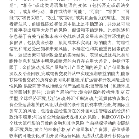
期”、“相信”或此类词语和短语的变体（包括否定或语法变
体），或某些行动、事件或结果“可能”、“可能”、“将要”、“可
能”或“将要采取”、“发生”或“实现”或其负面含义的陈述。 投资
者请注意，前瞻性陈述和信息本质上是不确定的，并涉及可能
导致事实出现重大差异的风险、假设和不确定性。此类陈述和
信息基于有关当前和未来业务战略以及金星未来运营环境的众
多假设，包括黄金价格、预期成本和实现目标的能力。前瞻性
信息和陈述受已知和未知风险、不确定性和其他重要因素的影
响，这些因素可能导致金星的实际结果、表现或成就与此类前
瞻性信息和陈述中明示或暗示的内容存在重大差异，包括但不
限于：金价波动;实际产量和估计产量之间的差异;矿产储量和资
源以及冶金回收;完成销售交易并从中实现预期收益的能力;能够
获得销售交易的所有必要同意和批准;采矿运营和开发风险;流动
性风险;供应商暂停或拒绝交付产品或服务;监管限制（包括环境
监管限制和责任）;政府当局的行动;黄金勘探的投机性质;矿石
类型;全球经济环境;股价波动;外汇汇率波动;与流媒体协议和合
资企业运营相关的风险;以合理的条件提供资本或完全;与国际业
务有关的风险，包括金星经营所在的外国司法管辖区的经济和
政治不稳定;与当前全球金融状况相关的风险，包括COVID-19
全球大流行影响导致的金融和其他风险;当前勘探活动的实际结
果;环境风险;黄金的未来价格;矿产储量和矿产资源、品位或采
收率的可能变化;矿山开发和运营风险;无法以优惠条件获得运营