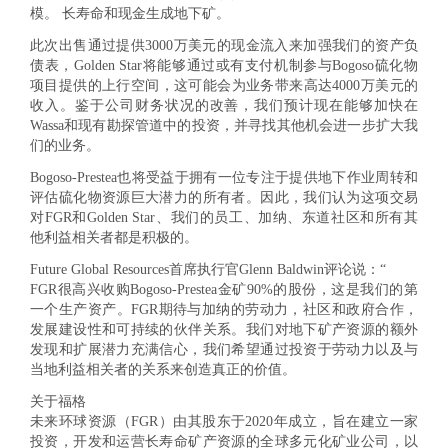
模。 长寿命和现金生成地下矿。
此次出售通过提供3000万美元的现金流入来加强我们的资产负
债表，Golden Star将能够通过或有支付机制参与Bogoso硫化物
项目提供的上行空间，这可能会为业务带来高达4000万美元的
收入。鉴于公司财务状况的改善，我们预计现在能够加快在
Wassa和现有勘探管道中的投资，并寻找其他机会进一步扩大我
们的业务。
Bogoso-Prestea也将受益于拥有一位专注于提供地下作业周转和
评估硫化物资源巨大潜力的所有者。因此，我们认为这项交易
对FGR和Golden Star、我们的员工、加纳、东道社区和所有其
他利益相关者都是积极的。
Future Global Resources首席执行官Glenn Baldwin评论说：“
FGR很高兴收购Bogoso-Prestea金矿90%的股份，这是我们的第
一个生产资产。FGR期待与加纳的劳动力，社区和政府合作，
发展建设性和可持续的伙伴关系。我们对地下矿产资源的额外
发现和扩展潜力充满信心，我们希望通过投资于劳动力以及与
当地利益相关者的关系来创造真正的价值。
关于福格
未来环球资源（FGR）由其股东于2020年成立，旨在建立一家
投资，开发和运营长寿命矿产资源的全球多元化矿业公司，以