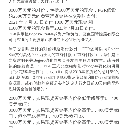
务和无营运资金，支付方式如下：
3000万美元的对价，包括500万美元的现金，FGR假设
约2500万美元的负营运资金将在交割时支付;
2021 年 7 月 31 日支付 1000 万美元现金;和
1500万美元的现金将于2023年7月31日支付。
FGR将承担Bogoso-Prestea的资产和负债。蓝色国际控股有限公
司（FGR的主要股东）将担任上述付款的担保人。
除了交割时应付的对价和延期付款外，FGR还可以向Golden
Star支付高达4000万美元的或有付款（“或有付款”），条件是下
文所述的有关Bogoso硫化物项目开发的里程碑的发生。或有付
款的触发点是（i）FGR正式决定继续进行Bogoso硫化物项目
（“决定继续进行”），或（ii）提取2019年底所述的总计5%的
硫化物资源，即176万盎司测量和指示资源量和0.07万盎司推断
资源量。或有付款的金额是参考决定进行之日前90天内的平均
现货黄金价格确定的：
2000万美元，如果现货黄金平均价格低于或等于1，400
美元/盎司;
3000万美元，如果现货黄金平均价格高于1，400美元/盎
司，但小于或等于1，700美元/盎司;或
4000万美元，如果现货黄金平均价格高于1，700美元/盎