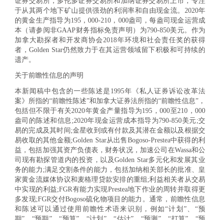
证券交易所，多伦多证券交易所和加纳证券交易所上市，专注
于从其两个地下矿山提供强劲的利润率和自由现金流。2020年
的黄金生产指导为195，000-210，000盎司，每盎司现金运营成
本（请参阅非GAAP财务指标免责声明）为790-850美元。作为
加拿大勘探者和开发商协会2018年环境和社会责任奖的获得
者，Golden Star仍然致力于在其运营领域留下积极和可持续的
遗产。
关于前瞻性信息的声明
本新闻稿中包含的一些陈述是1995年《私人证券诉讼改革法
案》所指的“前瞻性陈述”和加拿大证券法所指的“前瞻性信息”，
包括但不限于有关2020年黄金产量指导为195，000至210，000
盎司的陈述和信息;2020年现金运营成本指导为790-850美元;交
易的完成及其时间;金星收到或有付款及其潜在金额以及根据交
易收取的其他金额;Golden Star从出售Bogoso-Prestea中获得的利
益，包括加强其资产负债表，财务状况，加速公司在Wassa和公
司现有勘探管道内的投资，以及Golden Star多元化和发展其业
务的能力;满足交割条件的能力，包括加纳相关部长的批准、皇
家黄金流媒体协议和麦格理贷款安排的重组;利益相关者从交易
中实现的利益;FGR有能力实现Prestea地下作业的周转并取得更
多发现;FGR交付Bogoso硫化物项目的能力。通常，前瞻性信息
和陈述可以通过使用前瞻性术语来识别，例如“计划”、“预
期”、“预期”、“预算”、“计划”、“估计”、“预测”、“打算”、“预