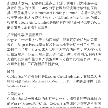
刺激经济发展。它最初的重点是非洲，利用非洲大陆董事会、
高管和股东的资历。FGR致力于社区和环境可持续性的原则。
其主要股东是Blue International Holdings Limited，这是一家总部
位于英国的私人投资控股公司，也是Joule Africa Limited的最大
投资者，Joule Africa Limited是撒哈拉以南非洲可持续电力项目
的开发商，所有者和运营商。
关于博戈索-普雷斯蒂亚
Bogoso-Prestea业务位于加纳西南部，距离瓦萨金矿约40公里。
最近，Bogoso-Prestea露天矿和Prestea地下金矿交付了生产。在
2018年下半年，Prestea成为以地下为重点的运营，露天作业现
已接近尾声。Bogoso耐火露天矿作业于2015年关闭;它拥有176
万盎司的测量和指示矿产资源和0.07万盎司的推断资源，可以
在耐火材料加工厂翻新后重新启动。
顾问
Golden Star的财务顾问是Bacchus Capital Advisers，其加拿大法
律顾问是Fasken Martineau DuMoulin LLP。FGR的法律顾问是
White & Case LLP。
公司简介：
Golden Star是一家成熟的金矿开采公司，拥有并经营西非加纳
的Wassa和Prestea地下矿山。Golden Star在纽约证券交易所美国