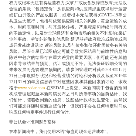
权力或根本无法获得运营权力;采矿厂或设备故障或故障;无法以
合理的条款（包括定价）从供应商和供应商那里获得用于运营
或矿山开发的产品或服务，或者根本无法获得;COVID-19等公
共卫生大流行，包括与依赖供应商相关的风险，黄金运输的成
本、时间表和时间，与其最终传播、严重程度和持续时间有关
的不确定性，以及对全球经济和金融市场的相关不利影响;采矿
业的事故、劳资纠纷和其他风险;延迟获得政府批准或融资或完
成开发或建设活动;诉讼风险;以及与债务和偿还此类债务有关的
风险。尽管金星已试图确定可能导致实际结果与前瞻性信息和
陈述中包含的结果存在重大差异的重要因素，但可能还有其他
因素导致结果与预期、估计或预期不符。无法保证影响公司的
未来发展将是管理层预期的。请参阅管理层对截至2019年12月
31日止年度财务状况和经营业绩的讨论和分析以及截至2019年
12月31日的年度信息表中对这些因素和其他因素的讨论，该表
格于
www.sedar.com
在SEDAR上提交。本新闻稿中包含的预测
构成管理层截至本新闻稿发布之日对所涉事项的当前估计。我
们预计，随着收到新的信息，这些估计数将发生变化。虽然我
们可能选择随时更新这些估计，但我们不会在任何特定时间或
响应任何特定事件进行任何估计。
非公认会计准则财务指标
在本新闻稿中，我们使用术语“每盎司现金运营成本”。