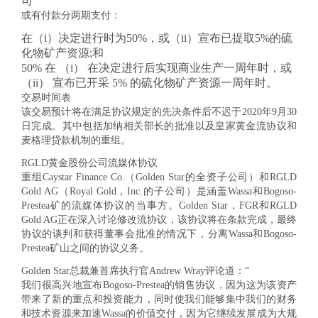
司
或有付款分两期支付：
在（i）决定进行时为50%，或（ii）宣布已提取5%的硫
化物矿产资源;和
50% 在 （i） 在决定进行后实现商业生产一周年时，或
（ii） 宣布已开采 5% 的硫化物矿产资源一周年时。
交易时间表
该交易预计将在满足协议规定的先决条件后不迟于2020年9月30
日完成。其中包括加纳相关部长的批准以及皇家黄金流协议和
麦格理贷款机制的重组。
RGLD黄金股份公司流媒体协议
重组
Caystar Finance Co.（Golden Star的全资子公司）和RGLD
Gold AG（Royal Gold，Inc.的子公司）是涵盖Wassa和Bogoso-
Prestea矿的流媒体协议的当事方。Golden Star，FGR和RGLD
Gold AG正在深入讨论修改流协议，该协议将在条款完成，最终
协议的谈判和获得董事会批准的情况下，分离Wassa和Bogoso-
Prestea矿山之间的协议义务。
Golden Star总裁兼首席执行官Andrew Wray评论道：“
我们很高兴地宣布Bogoso-Prestea的销售协议，因为这为该资产
带来了新的重点和投资能力，同时使我们能够集中我们的财务
和技术资源来加速Wassa的价值交付，因为它继续发展成为大规