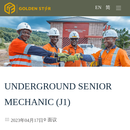
EN
简
UNDERGROUND SENIOR
MECHANIC (J1)
面议
2023年04月17日